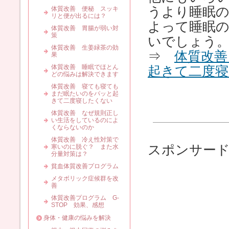
うより睡眠
体質改善 便秘 スッキ
リと便が出るには？
よって睡眠
体質改善 胃腸が弱い対
策
いでしょう
体質改善 生姜緑茶の効
⇒
体質改善
果
体質改善 睡眠でほとん
起きて二度
どの悩みは解決できます
体質改善 寝ても寝ても
まだ眠たいのをパッと起
きて二度寝したくない
体質改善 なぜ規則正し
い生活をしているのによ
くならないのか
体質改善 冷え性対策で
スポンサー
寒いのに脱ぐ？ また水
分量対策は？
貧血体質改善プログラム
メタボリック症候群を改
善
体質改善プログラム G-
STOP 効果、感想
身体・健康の悩みを解決