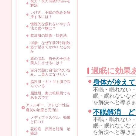
視力・視力回復の悩みを
解決
いびき、不眠の悩みを解
決するには？
慢性的な疲れをいやす方
法と食べ物は？
乾燥肌の対策・対処法
湿疹 なぜ午前2時前後に
必ず起きてかゆくなるの
か
親の悩み 自分の子供を
美人にさせるには？
過眠に効果
自分の顔に自信がない悩
み……美人になりたい
身体が冷えて
脂性肌・ギトギト肌で悩
んでいる
不眠・眠れない
脂性肌、実は乾燥肌でも
眠・眠れないな
あるのです
を解決へと導き
アレルギー、アトピー性皮
膚炎の治療と完治法
不眠解消 
メディプラスゲル 効果
不眠・眠れない
と口コミ
眠・眠れないな
花粉症 原因と対策・治
を解決へと導き
療法