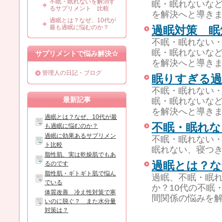
不眠・眠れないを解消す
眠・眠れないな
るサプリメント 比較
を解決へと導き
過眠とは？なぜ、10代が
最も過眠に悩むのか？
過眠対策 眠
不眠・眠れない
眠・眠れないな
サプリメントで悩み解決☆
を解決へと導き
管理人の日記・ブログ
眠りすぎる
不眠・眠れない
最新記事
眠・眠れないな
を解決へと導き
過眠とは？なぜ、10代が最
不眠・眠れな
も過眠に悩むのか？
過眠に効果あるサプリメン
不眠・眠れない
ト比較
眠れない、寝つ
脂性肌、実は乾燥肌でもあ
過眠とは？な
るのです
脂性肌・ギトギト肌で悩ん
過眠、不眠・眠
でいる
か？10代の不眠
体質改善 冷え性対策で寒
間関係の悩みを
いのに脱ぐ？ また水分量
対策は？