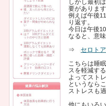
しかし最初は
うしよう？対策
居酒屋で飲んで食べた
要がありま
後、太ったから何とかし
たい
例えば午後1
ダイエットしたいのにお
り返す。
菓子・間食がやめられな
い
今日は午後1
100グラムダイエットと
は？ 100グラムダイエ
なると、意
ットのやり方と効果
100グラムダイエット
運動しなくても効果あり
⇒
セロト
ボニックで痩せる？ 実
際に使った効果・感想・
評価
こちらは睡
グリーンスムージーダイ
エット 効果の口コミ
スを軽減す
酵素ドリンクダイエット
よってスト
というなら
健康の悩み解決
ストレスも
体質改善
体質改善を効果的に行う
他にもいろ
方法