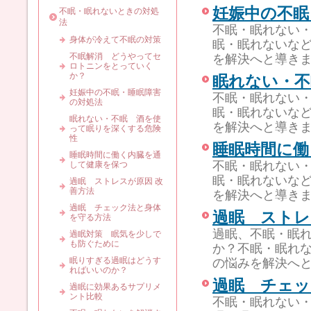
妊娠中の不眠
不眠・眠れないときの対処
法
不眠・眠れない
身体が冷えて不眠の対策
眠・眠れないな
不眠解消 どうやってセ
を解決へと導き
ロトニンをとっていく
か？
眠れない・不
妊娠中の不眠・睡眠障害
不眠・眠れない
の対処法
眠・眠れないな
眠れない・不眠 酒を使
を解決へと導き
って眠りを深くする危険
性
睡眠時間に働
睡眠時間に働く内臓を通
不眠・眠れない
して健康を保つ
眠・眠れないな
過眠 ストレスが原因 改
善方法
を解決へと導き
過眠 チェック法と身体
過眠 ストレ
を守る方法
過眠、不眠・眠
過眠対策 眠気を少しで
も防ぐために
か？不眠・眠れ
眠りすぎる過眠はどうす
の悩みを解決へ
ればいいのか？
過眠 チェッ
過眠に効果あるサプリメ
ント比較
不眠・眠れない