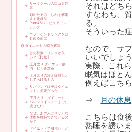
サーマクールの口コミ効
それはどち
果
すなわち、
顔のたるみ・しわを解消
する化粧品
る。
Pure&Silk（ピュアアンド
シルク）
そういった
コラーゲンドリンクをは
じめる前に
ダイエットの悩み解決
なので、サ
どの酵素ドリンクが良
いいでしょ
い？【比較】
実際、これ
正月太り ダイエット解
消 むくみ対策
眠気はほと
正月太りの冷え症対策と
してあげるもの
例えばこち
リバウンドは実はダイエ
ットに必要だった
正月太り ダイエット
⇒
月の休息
バレンタインデーまでに
痩せたい
なぜ、あの人はスリムな
こちらは食後
体型を維持できているの
か？
熟睡を誘いま
ダイエットで肌荒れ ど