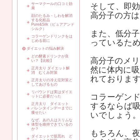
サーマクールの口コミ効
そして、即効
果
高分子の方
顔のたるみ・しわを解消
する化粧品
Pure&Silk（ピュアアンド
シルク）
また、低分
コラーゲンドリンクをは
っているた
じめる前に
ダイエットの悩み解決
どの酵素ドリンクが良
高分子のメ
い？【比較】
然に体内に
正月太り ダイエット解
消 むくみ対策
れておりま
正月太りの冷え症対策と
してあげるもの
リバウンドは実はダイエ
コラーゲン
ットに必要だった
正月太り ダイエット
するならば吸
バレンタインデーまでに
痩せたい
いでしょう
なぜ、あの人はスリムな
体型を維持できているの
か？
もちろん、
ダイエットで肌荒れ ど