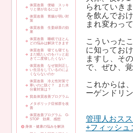
られていき
体質改善 便秘 スッキ
リと便が出るには？
を飲んでお
体質改善 胃腸が弱い対
策
まれ変わっ
体質改善 生姜緑茶の効
果
体質改善 睡眠でほとん
こういった
どの悩みは解決できます
に知ってお
体質改善 寝ても寝ても
まだ眠たいのをパッと起
ますし、そ
きて二度寝したくない
で、ぜひ、
体質改善 なぜ規則正し
い生活をしているのによ
くならないのか
体質改善 冷え性対策で
これからは
寒いのに脱ぐ？ また水
分量対策は？
ーゲンドリ
貧血体質改善プログラム
メタボリック症候群を改
善
体質改善プログラム G-
管理人おスス
STOP 効果、感想
+フィッシュコ
身体・健康の悩みを解決