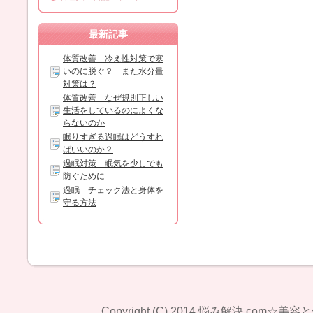
最新記事
体質改善 冷え性対策で寒
いのに脱ぐ？ また水分量
対策は？
体質改善 なぜ規則正しい
生活をしているのによくな
らないのか
眠りすぎる過眠はどうすれ
ばいいのか？
過眠対策 眠気を少しでも
防ぐために
過眠 チェック法と身体を
守る方法
Copyright (C) 2014
悩み解決.com☆美容