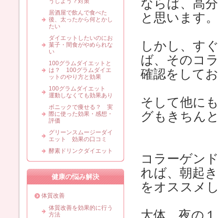
ならば、高
うしよう？対策
居酒屋で飲んで食べた
と思います
後、太ったから何とかし
たい
ダイエットしたいのにお
しかし、す
菓子・間食がやめられな
い
ば、そのコ
100グラムダイエットと
は？ 100グラムダイエ
確認をして
ットのやり方と効果
100グラムダイエット
運動しなくても効果あり
そして他に
ボニックで痩せる？ 実
グもきちん
際に使った効果・感想・
評価
グリーンスムージーダイ
エット 効果の口コミ
酵素ドリンクダイエット
コラーゲン
れば、朝起
健康の悩み解決
をオススメ
体質改善
体質改善を効果的に行う
大体、夜の１
方法