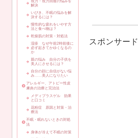
視力・視力回復の悩みを
解決
いびき、不眠の悩みを解
決するには？
慢性的な疲れをいやす方
法と食べ物は？
乾燥肌の対策・対処法
スポンサー
湿疹 なぜ午前2時前後に
必ず起きてかゆくなるの
か
親の悩み 自分の子供を
美人にさせるには？
自分の顔に自信がない悩
み……美人になりたい
アレルギー、アトピー性皮
膚炎の治療と完治法
メディプラスゲル 効果
と口コミ
花粉症 原因と対策・治
療法
不眠・眠れないときの対処
法
身体が冷えて不眠の対策