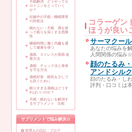
不眠解消 どうやってセ
ロトニンをとっていく
か？
妊娠中の不眠・睡眠障害
コラーゲン
の対処法
眠れない・不眠 酒を使
ほうが良い
って眠りを深くする危険
性
サーマクール
睡眠時間に働く内臓を通
して健康を保つ
あなたの悩みを
人間関係の悩み
過眠 ストレスが原因 改
善方法
顔のたるみ・し
過眠 チェック法と身体
を守る方法
アンドシル
過眠対策 眠気を少しで
顔のたるみ・しわを
も防ぐために
評判・口コミは
眠りすぎる過眠はどうす
ればいいのか？
不眠・眠れないを解消す
るサプリメント 比較
サプリメントで悩み解決☆
管理人の日記・ブログ